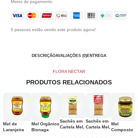
Meios de pagamento:
5
pessoas estão vendo este produto agora!
DESCRIÇÃO
AVALIAÇÕES (0)
ENTREGA
FLORA NECTAR
PRODUTOS RELACIONADOS
Sachês em
Sachês em
Mel de
Mel Orgânico
Mel
Cartela Mel,
Cartela Mel,
Laranjeira
Bisnaga
Composto
Própolis
Acerola e
Bisnaga
500g
Agrião e