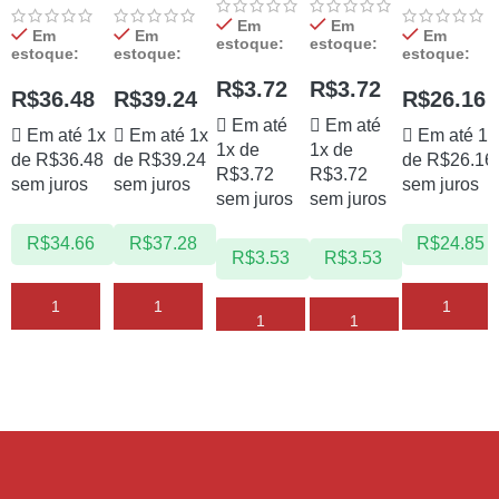
40g
Romã 40g
500g
Eucalipto
Em
Em
Vidro 300g
Em
Em
Em
estoque:
estoque:
estoque:
estoque:
estoque:
R$
3.72
R$
3.72
R$
36.48
R$
39.24
R$
26.16
Em até
Em até
Em até 1x
Em até 1x
Em até 1x
1x de
1x de
de
R$
36.48
de
R$
39.24
de
R$
26.16
R$
3.72
R$
3.72
sem juros
sem juros
sem juros
sem juros
sem juros
R$
34.66
R$
37.28
R$
24.85
R$
3.53
R$
3.53