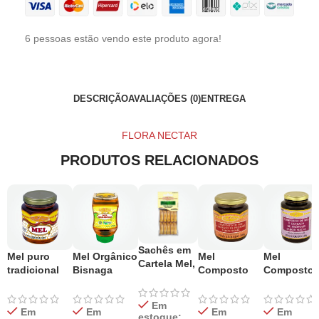
6
pessoas estão vendo este produto agora!
DESCRIÇÃO
AVALIAÇÕES (0)
ENTREGA
FLORA NECTAR
PRODUTOS RELACIONADOS
Sachês em
Mel puro
Mel Orgânico
Mel
Mel
Cartela Mel,
tradicional
Bisnaga
Composto
Composto
Própolis
pote de vidro
500g
Romã Vidro
Malva Vidr
40g
300g
300g
150g
Em
Em
Em
Em
Em
estoque: