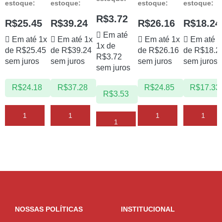
estoque:
estoque:
estoque:
estoque:
R$
3.72
R$
25.45
R$
39.24
R$
26.16
R$
18.24
Em até
Em até 1x
Em até 1x
Em até 1x
Em até 1
1x de
de
R$
25.45
de
R$
39.24
de
R$
26.16
de
R$
18.2
R$
3.72
sem juros
sem juros
sem juros
sem juros
sem juros
R$
24.18
R$
37.28
R$
24.85
R$
17.33
R$
3.53
NOSSAS POLÍTICAS
INSTITUCIONAL