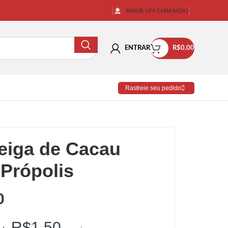
ABRIR UM CHAMADO
ENTRAR
R$
0.00
Rastreie seu pedido
eiga de Cacau
Própolis
0
R$
1.50