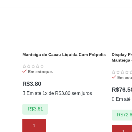
Manteiga de Cacau Líquida Com Própolis
Display P
Manteiga 
unidades
Em estoque:
Em est
R$
3.80
R$
76.5
Em até 1x de
R$
3.80
sem juros
Em até
R$
3.61
R$
72.
ADICIONAR AO CARRINHO
ADICION