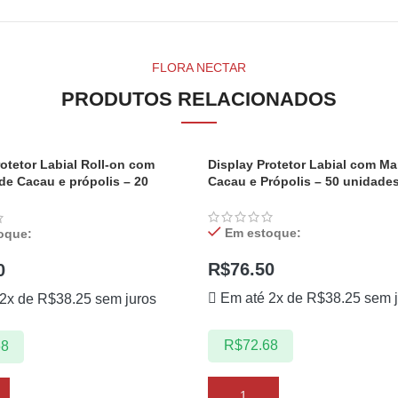
FLORA NECTAR
PRODUTOS RELACIONADOS
rotetor Labial Roll-on com
Display Protetor Labial com Ma
de Cacau e própolis – 20
Cacau e Própolis – 50 unidade
Em estoque:
oque:
R$
76.50
0
Em até 2x de
R$
38.25
sem j
 2x de
R$
38.25
sem juros
R$
72.68
68
ADICIONAR AO CARRINHO
AR AO CARRINHO