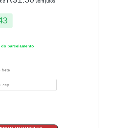
 de
sem juros
43
 do parcelamento
 frete