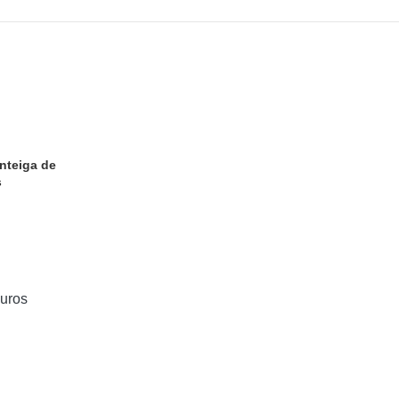
nteiga de
s
uros