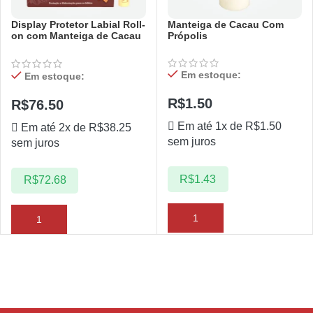
Display Protetor Labial Roll-
Manteiga de Cacau Com
on com Manteiga de Cacau
Própolis
e própolis – 20 unidades
Em estoque:
Em estoque:
R$
1.50
R$
76.50
Em até 1x de
R$
1.50
Em até 2x de
R$
38.25
sem juros
sem juros
R$
1.43
R$
72.68