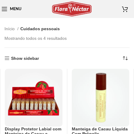
MENU
Início
Cuidados pessoais
Mostrando todos os 4 resultados
Show sidebar
Display Protetor Labial com
Manteiga de Cacau Líquida
Manteiga de Cacau e
Com Própolis