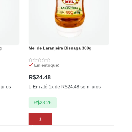
g
Mel de Laranjeira Bisnaga 300g
Em estoque:
R$
24.48
juros
Em até 1x de
R$
24.48
sem juros
R$
23.26
ADICIONAR AO CARRINHO