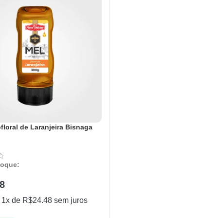
loral de Laranjeira Bisnaga
toque:
8
 1x de
R$
24.48
sem juros