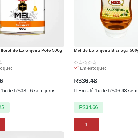
loral de Laranjeira Pote 500g
Mel de Laranjeira Bisnaga 500
toque:
Em estoque:
6
R$
36.48
 1x de
R$
38.16
sem juros
Em até 1x de
R$
36.48
sem 
25
R$
34.66
NAR AO CARRINHO
ADICIONAR AO CARRINHO