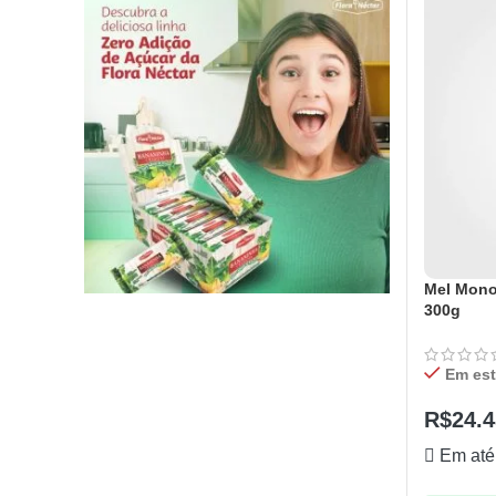
Mel Monof
300g
Em es
R$
24.4
Em até