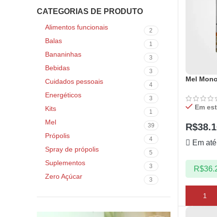
CATEGORIAS DE PRODUTO
Alimentos funcionais
2
Balas
1
Bananinhas
3
Bebidas
3
Mel Monof
Cuidados pessoais
4
Energéticos
3
Em es
Kits
1
Mel
R$
38.1
39
Própolis
4
Em até
Spray de própolis
5
Suplementos
3
R$
36.
Zero Açúcar
3
ADICIO