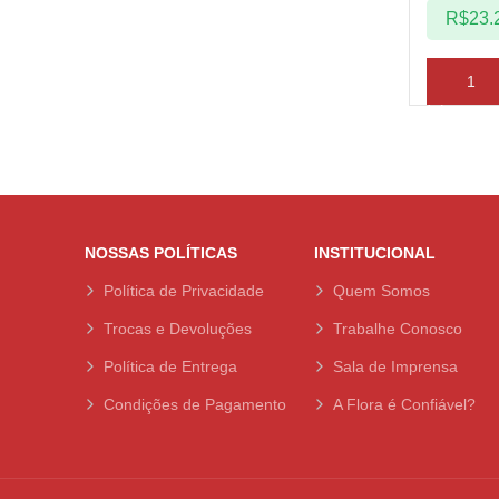
R$
23.
ADICIO
NOSSAS POLÍTICAS
INSTITUCIONAL
Política de Privacidade
Quem Somos
Trocas e Devoluções
Trabalhe Conosco
Política de Entrega
Sala de Imprensa
Condições de Pagamento
A Flora é Confiável?