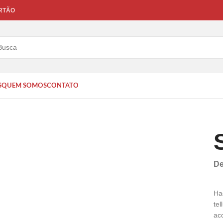
ARTÃO
S
QUEM SOMOS
CONTATO
De
Ha
te
ac