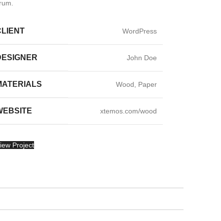
trum.
CLIENT
WordPress
DESIGNER
John Doe
MATERIALS
Wood, Paper
WEBSITE
xtemos.com/wood
iew Project