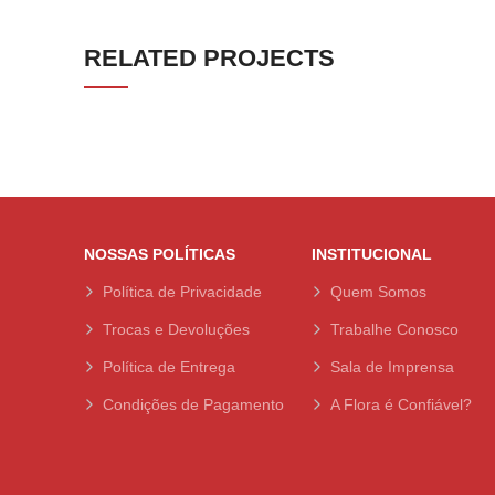
RELATED PROJECTS
IMPERDIET MAURIS A NONTIN
ACCESSORIES
NOSSAS POLÍTICAS
INSTITUCIONAL
Política de Privacidade
Quem Somos
Trocas e Devoluções
Trabalhe Conosco
Política de Entrega
Sala de Imprensa
Condições de Pagamento
A Flora é Confiável?