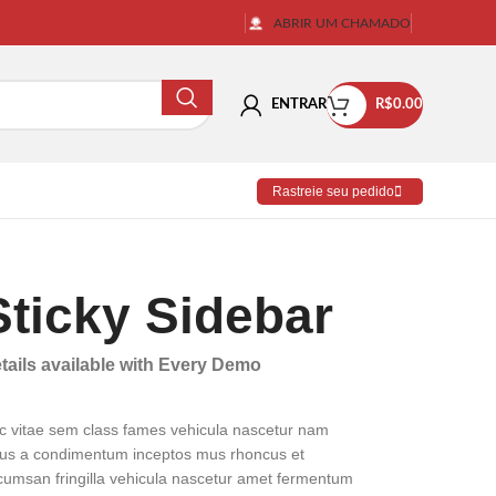
ABRIR UM CHAMADO
ENTRAR
R$
0.00
Rastreie seu pedido
Sticky Sidebar
tails available with Every Demo
c vitae sem class fames vehicula nascetur nam
llus a condimentum inceptos mus rhoncus et
cumsan fringilla vehicula nascetur amet fermentum