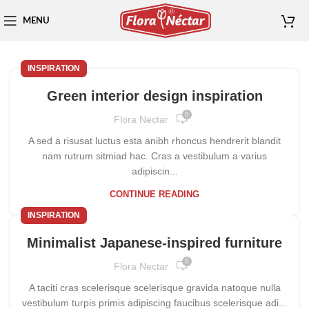
MENU
INSPIRATION
Green interior design inspiration
0
Flora Nectar
A sed a risusat luctus esta anibh rhoncus hendrerit blandit
nam rutrum sitmiad hac. Cras a vestibulum a varius
adipiscin...
CONTINUE READING
INSPIRATION
Minimalist Japanese-inspired furniture
0
Flora Nectar
A taciti cras scelerisque scelerisque gravida natoque nulla
vestibulum turpis primis adipiscing faucibus scelerisque adi...