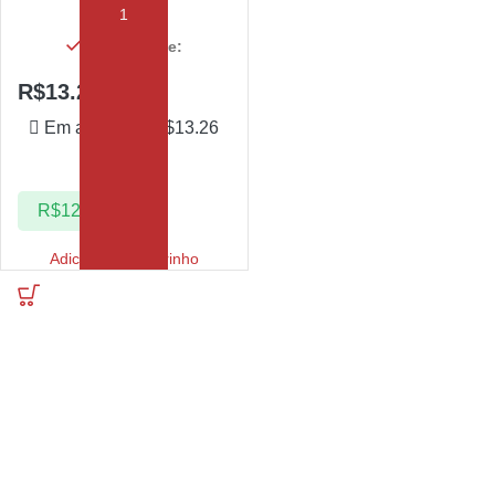
Em estoque:
R$
13.26
Em até 1x de
R$
13.26
sem juros
R$
12.60
Adicionar ao carrinho