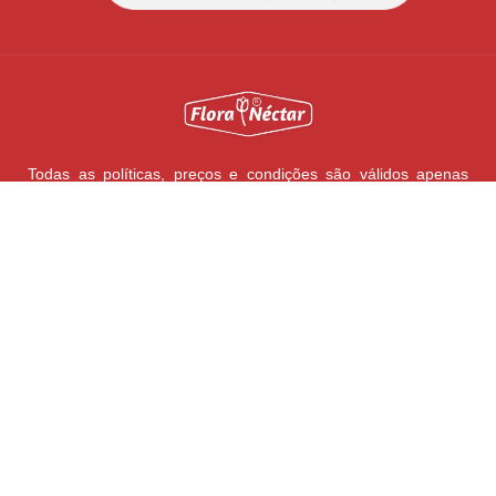
Todas as políticas, preços e condições são válidos apenas
para compras pela internet, nesta data e enquanto durar o
estoque. Preço válido será o da finalização da compra.
Vendas sujeitas à análise e confirmação de dados. As ofertas
podem ser retiradas do site quando os produtos em estoque
estiverem esgotados e não for possível efetuar a reposição
com os fornecedores. Todos os direitos reservados. Imagens
meramente ilustrativas.
FLORA NÉCTAR
Todos os direitos reservados
CNPJ: 05.333.639/0001-02
Rua. José Soares Garcia, 5 | Distrito Industrial II | Barretos/SP |
CEP: 14781-150 | (17) 3325-4487