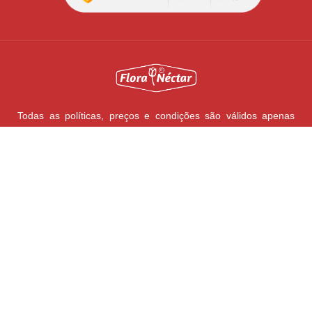
Todas as políticas, preços e condições são válidos apenas
para compras pela internet, nesta data e enquanto durar o
estoque. Preço válido será o da finalização da compra.
Vendas sujeitas à análise e confirmação de dados. As ofertas
podem ser retiradas do site quando os produtos em estoque
estiverem esgotados e não for possível efetuar a reposição
com os fornecedores. Todos os direitos reservados. Imagens
meramente ilustrativas.
FLORA NÉCTAR
Todos os direitos reservados
CNPJ: 05.333.639/0001-02
Rua. José Soares Garcia, 5 | Distrito Industrial II | Barretos/SP |