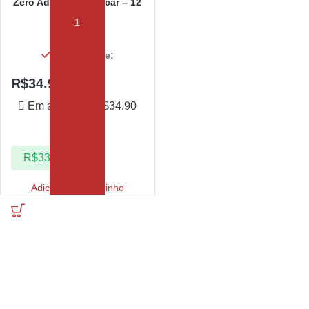
Zero Adição de Açúcar – 12
unidades
Em estoque:
R$
34.90
Em até 1x de
R$
34.90
sem juros
R$
33.16
Adicionar ao carrinho